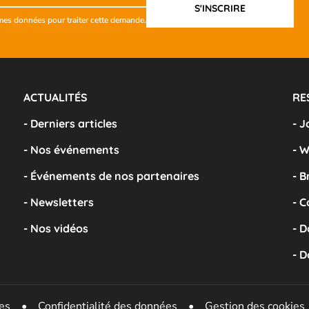
e mes données pour traiter cette demande.
ACTUALITÉS
RE
- Derniers articles
- J
- Nos événements
- W
- Événements de nos partenaires
- 
- Newsletters
- 
- Nos vidéos
- D
- 
es
•
Confidentialité des données
•
Gestion des cookies